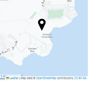
1 mi
Leaflet
|
Map data ©
OpenStreetMap
contributors,
CC-BY-SA