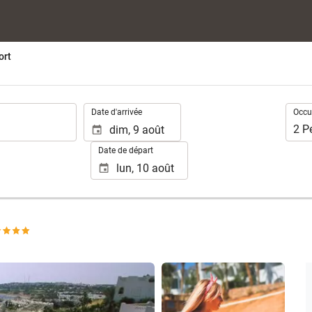
ort
.
Occup
Date d'arrivée
Occu
2
P
Date de départ
Voir 10 photos