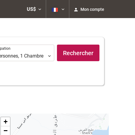
US$
Mon compte
ation
pation
Rechercher
ersonnes
,
1
Chambre
+
−