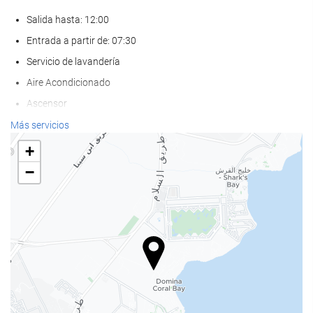
Salida hasta: 12:00
Entrada a partir de: 07:30
Servicio de lavandería
Aire Acondicionado
Ascensor
Adaptado para personas con movilidad reducida
Más servicios
Habitaciones No fumadores
+
No admite mascotas
−
Bienestar
Playa privada
Toallas de playa o piscina
Tumbonas
Sombrillas