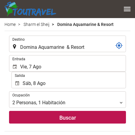
Home
Sharm el Sheij
Domina Aquamarine & Resort
.
Destino
.
Entrada
Salida
Ocupación
Ocupación
2
Personas
,
1
Habitación
Buscar