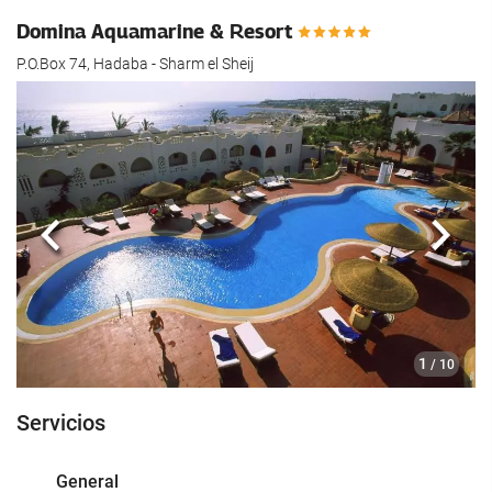
Domina Aquamarine & Resort
P.O.Box 74, Hadaba - Sharm el Sheij
Anterior
Sigui
1
/ 10
Servicios
General