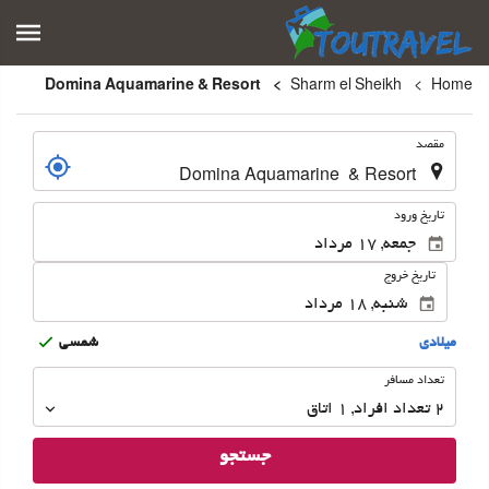
Domina Aquamarine & Resort
Sharm el Sheikh
Home
.
مقصد
.
تاریخ ورود
تاریخ خروج
ميلادى
شمسى
تعداد
تعداد مسافر
مسافر
2
تعداد افراد 
,
1
اتاق
جستجو