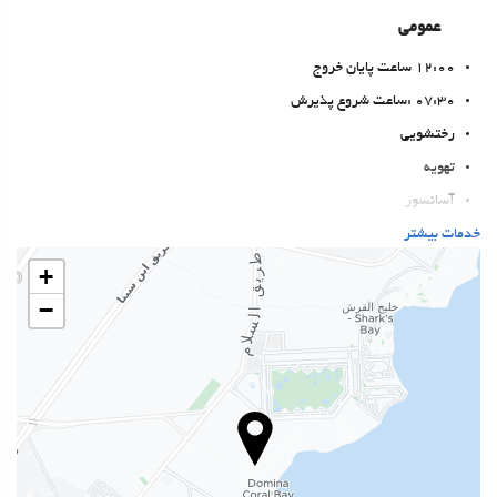
عمومی
12:00 ساعت پایان خروج
07:30 :ساعت شروع پذیرش
رختشویی
تهویه
آسانسور
دسترسی افراد با محدودیت‌های حرکتی
خدمات بیشتر
اتاق‌های غیرسیگاری‌ها
+
حیوانات خانگی مجاز نیست
−
بهداشت و سلامتی
Private Beach Area
حوله مخصوص ساحل یا استخر
صندلیهای حمام آفتاب