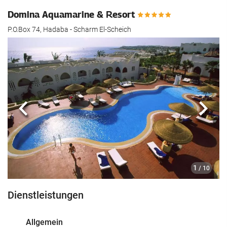
Domina Aquamarine & Resort
P.O.Box 74, Hadaba - Scharm El-Scheich
Zurück
Näch
1
/ 10
Dienstleistungen
Allgemein