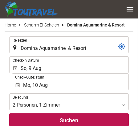
Home
Scharm El-Scheich
Domina Aquamarine & Resort
.
Reiseziel
.
Check-in Datum
Check-Out-Datum
Belegung
Belegung
2
Personen
,
1
Zimmer
Suchen