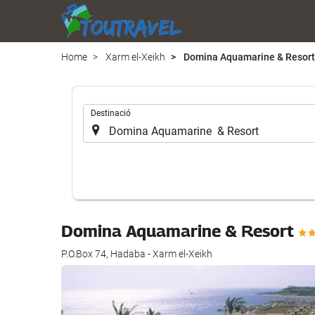
Home
Xarm el-Xeikh
Domina Aquamarine & Resort
.
Destinació
Domina Aquamarine & Resort
P.O.Box 74, Hadaba - Xarm el-Xeikh