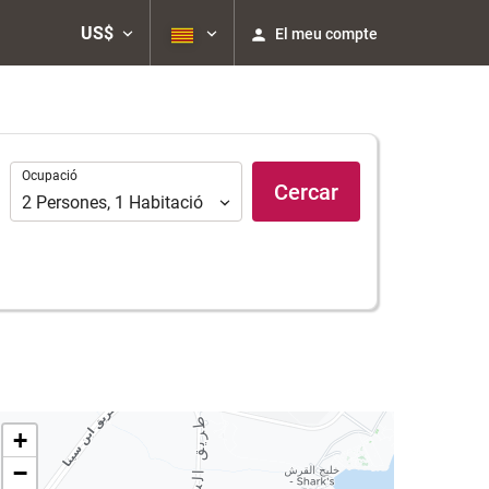
US$
El meu compte
Ocupació
Ocupació
Cercar
2
Persones
,
1
Habitació
+
−