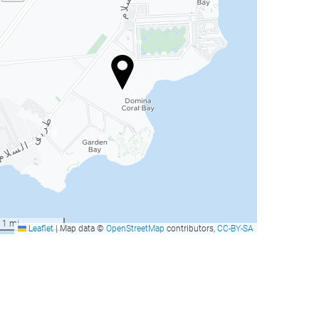
1 mi
Leaflet
|
Map data ©
OpenStreetMap
contributors,
CC-BY-SA