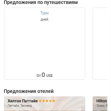
Предложения по путешествиям
Туры
дней
0
От
US$
Предложения отелей
Хилтон Паттайя
Hilton 
Паттайя, Таиланд
Токио, Яп