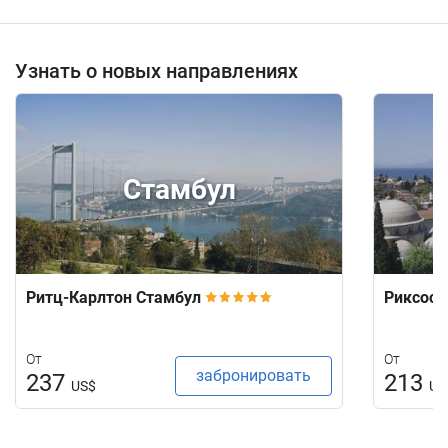
Узнать о новых направлениях
Стамбул
Ритц-Карлтон Стамбул
Риксос 
От
От
забронировать
237
213
US$
US