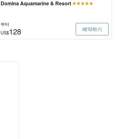
Domina Aquamarine & Resort
소피텔
부터
부터
예약하기
128
2
US$
US$