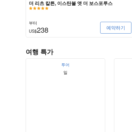
더 리츠 칼튼, 이스탄불 앳 더 보스포루스
부터
예약하기
238
US$
여행 특가
투어
일