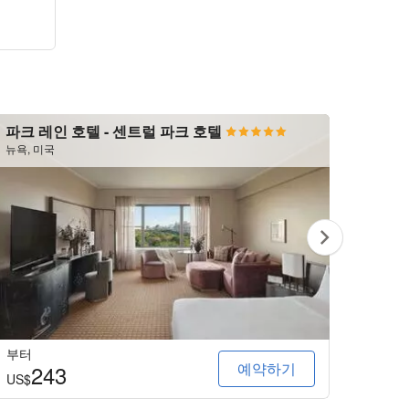
파크 레인 호텔 - 센트럴 파크 호텔
Rama
Phuk
뉴욕, 미국
푸켓, íƒ€
부터
부터
예약하기
243
4
US$
US$