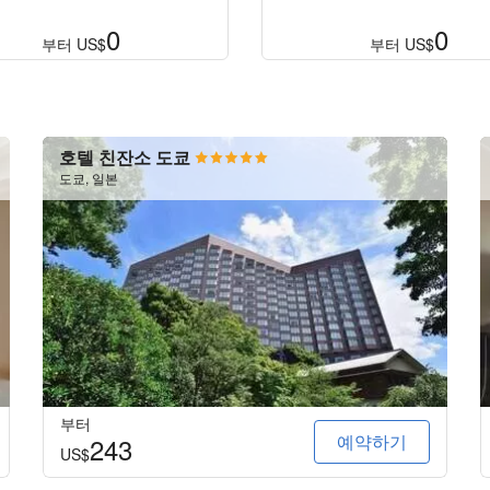
0
0
부터
US$
부터
US$
호텔 친잔소 도쿄
도쿄, 일본
부터
예약하기
243
US$