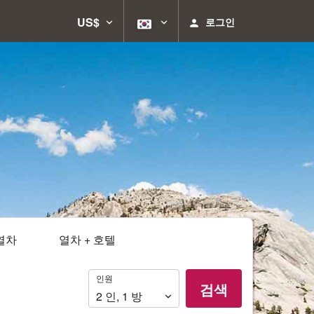
US$
로그인
열차
열차 + 호텔
인
인원
검색
원
2
인
,
1
방