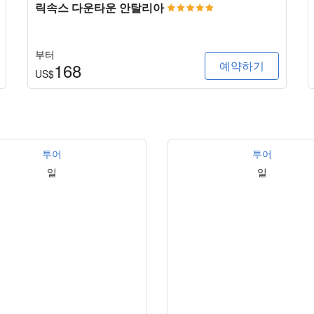
릭속스 다운타운 안탈리아
부터
예약하기
168
US$
투어
투어
일
일