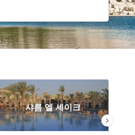
샤름 엘 세이크