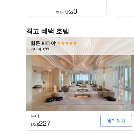
0
부터
US$
최고 혜택 호텔
힐튼 파타야
파타야, íƒ€ì´
부터
예약하기
227
US$