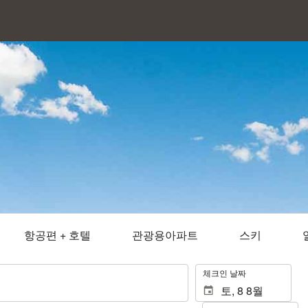
항공편 + 호텔
관광용아파트
스키
.
체크인 날짜