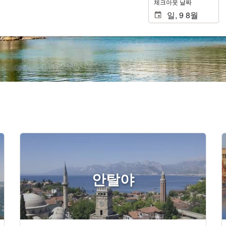
체크아웃 날짜
안탈야