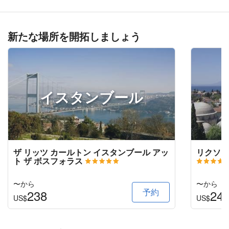
新たな場所を開拓しましょう
イスタンブール
ザ リッツ カールトン イスタンブール アッ
リクソス
ト ザ ボスフォラス
〜から
〜から
予約
238
24
US$
US$