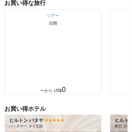
お買い得な旅行
ツアー
日間
0
〜から
US$
お買い得ホテル
ヒルトン パタヤ
ヒルト
パッタヤー, タイ王国
東京, 日本