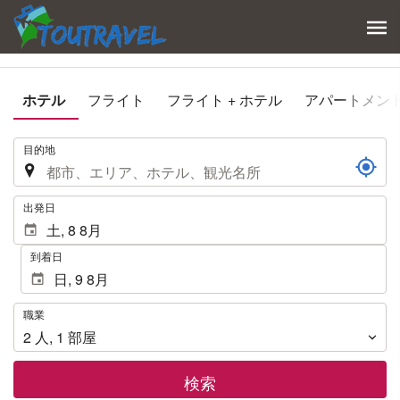
ホテル
フライト
フライト + ホテル
アパートメン
.
目的地
.
出発日
到着日
職
職業
業
2
人
,
1
部屋
検索