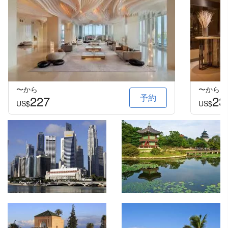
〜から
〜から
予約
227
23
US$
US$