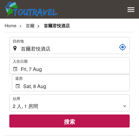
Home
首爾
首爾君悅酒店
.
目的地
.
入住日期
退房
佔
佔用
用
2
人
,
1
房間
搜索