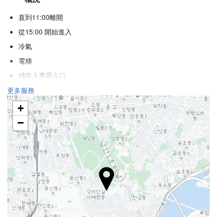
直到11:00離開
從15:00 開始進入
冷氣
電梯
殘疾人專用入口
不吸煙房
更多服務
吸煙區
+
不允許寵物
−
健康
池邊酒吧
日光浴
水療中心
熱水浴池／按摩浴池