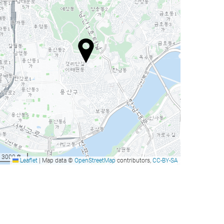
3000 ft
Leaflet
|
Map data ©
OpenStreetMap
contributors,
CC-BY-SA