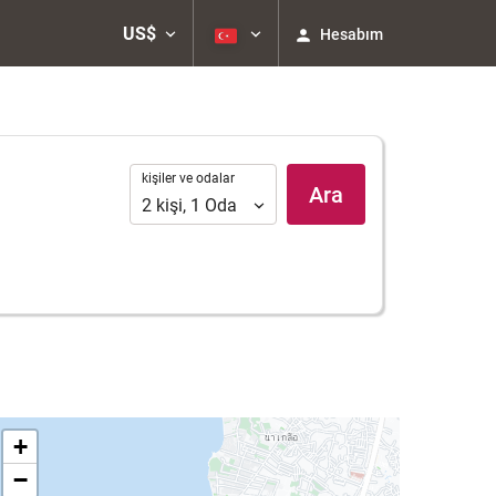
US$
Hesabım
kişiler
kişiler ve odalar
Ara
ve
2
kişi
,
1
Oda
odalar
+
−