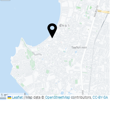
1 mi
Leaflet
|
Map data ©
OpenStreetMap
contributors,
CC-BY-SA