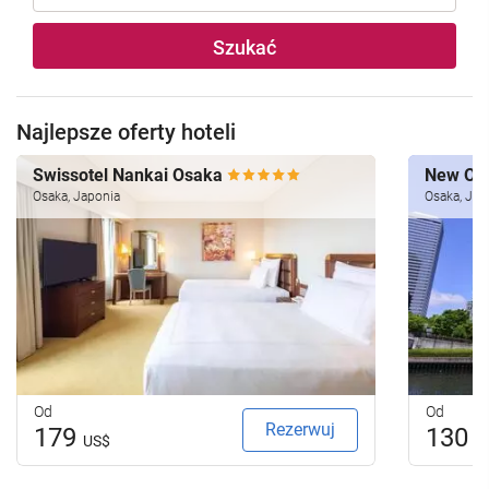
Szukać
Najlepsze oferty hoteli
Swissotel Nankai Osaka
New Ot
Osaka, Japonia
Osaka, Jap
Od
Od
Rezerwuj
179
130
US$
U