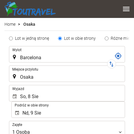
Home
Osaka
Tipo
Lot w jedną stronę
Lot w obie strony
Różne miejs
de
Trasa
Wylot
Trayecto
Miejsce przylotu
.
Wyjazd
Podróż w obie strony
Zajęte
Zajęte
1
Osoba