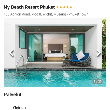
My Beach Resort Phuket
105 Ao Yon Road, Moo 8, Wichit, Mueang - Phuket Town
Edellinen
Seur
1
/ 25
Palvelut
Yleinen