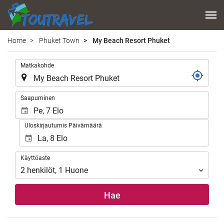
Home
Phuket Town
My Beach Resort Phuket
.
Matkakohde
.
Saapuminen
Uloskirjautumis Päivämäärä
Käyttöaste
Käyttöaste
2
henkilöt
,
1
Huone
Hae