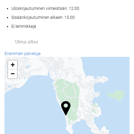
Uloskirjautuminen viimeistään: 12:00
Sisäänkirjautuminen alkaen: 15:00
Ei lemmikkejä
Uima-allas
Uima-allas
Enemmän palveluja
Lastenallas
+
−
Vastaanottopalvelut
24h-vastaanotto
Matkatavarasäilytys
Ruoka & juoma
À la carte -ravintola