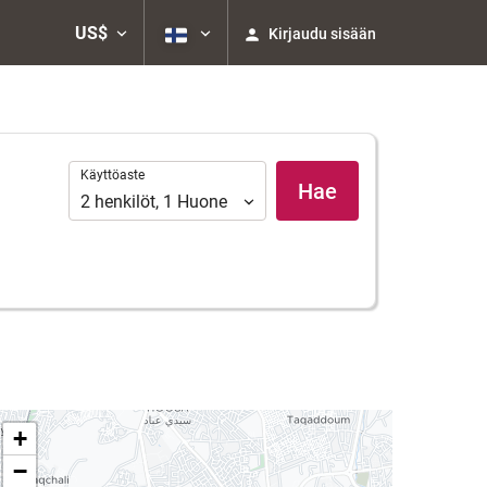
US$
Kirjaudu sisään
Käyttöaste
Käyttöaste
Hae
2
henkilöt
,
1
Huone
+
−