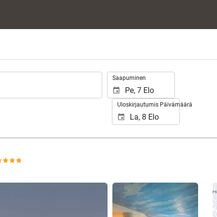
.
Saapuminen
Uloskirjautumis Päivämäärä
Näytä 25 kuvaa