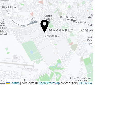
1 mi
Leaflet
|
Map data ©
OpenStreetMap
contributors,
CC-BY-SA