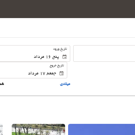
.
تاریخ ورود
تاریخ خروج
ميلادى
شم
این 25 تصویر را ببینید.