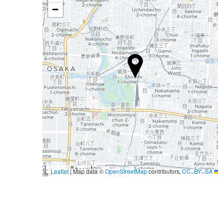
−
5000 ft
|
Map data ©
OpenStreetMap
contributors,
CC-BY-SA
Leaflet