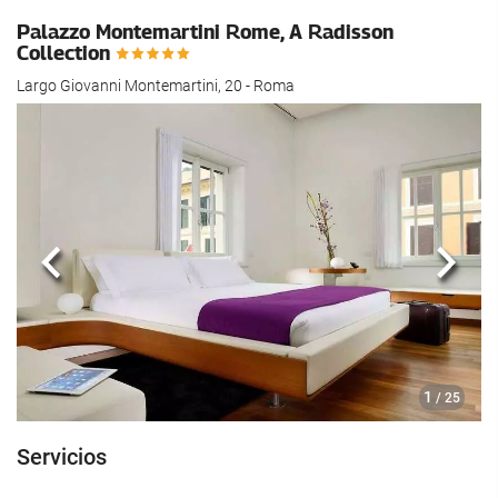
hotel.
Palazzo Montemartini Rome, A Radisson
Collection
Largo Giovanni Montemartini, 20 - Roma
Anterior
Sigui
1
/ 25
Servicios