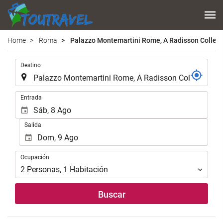
Home
Roma
Palazzo Montemartini Rome, A Radisson Collect
Introduzca
Destino
el
lugar
de
Introduzca
Entrada
destino
las
en
fechas
Salida
el
de
que
inicio
realizar
y
Ocupación
la
Ocupación
fin
búsqueda
para
2
Personas
,
1
Habitación
de
realizar
su
la
Buscar
alojamiento..
búsqueda
de
su