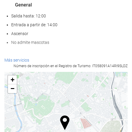
General
Salida hasta: 12:00
Entrada a partir de: 14:00
Ascensor
No admite mascotas
Servicios de recepción
Más servicios
Número de inscripción en el Registro de Turismo: IT058091A14RI9SLDZ
Recepción 24 horas
Guardaequipaje
+
−
Comida y bebida
Restaurante a la carta
Bar
Acceso a Internet