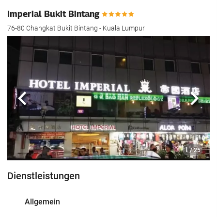
Imperial Bukit Bintang
76-80 Changkat Bukit Bintang - Kuala Lumpur
Zurück
Näch
1
/ 25
Dienstleistungen
Allgemein