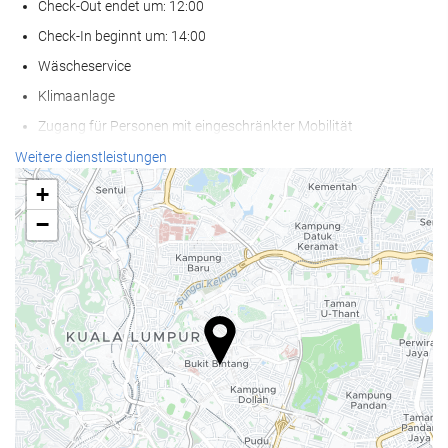
Check-Out endet um: 12:00
Check-In beginnt um: 14:00
Wäscheservice
Klimaanlage
Zugang für Personen mit eingeschränkter Mobilität
Nichtraucher-Räume
Weitere dienstleistungen
Haustiere nicht erlaubt
+
−
Empfangsdienste
24-Stunden-Rezeption
Gepäckaufbewahrung
Safe
Geldwechsel
Informationsschalter für Ausflüge