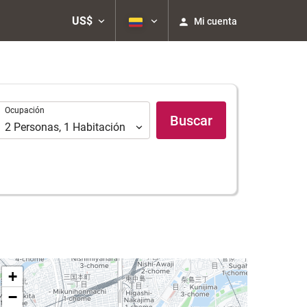
US$
Mi cuenta
Ocupación
Ocupación
Buscar
2
Personas
,
1
Habitación
+
−