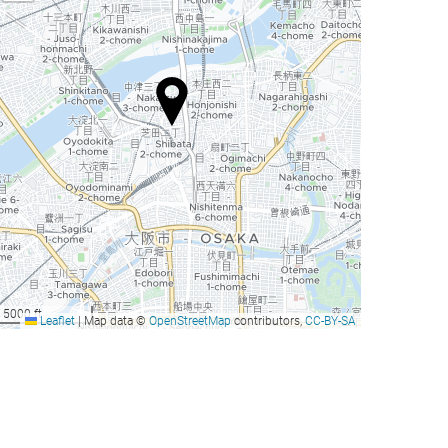
5000 ft
Leaflet
|
Map data ©
OpenStreetMap
contributors,
CC-BY-SA