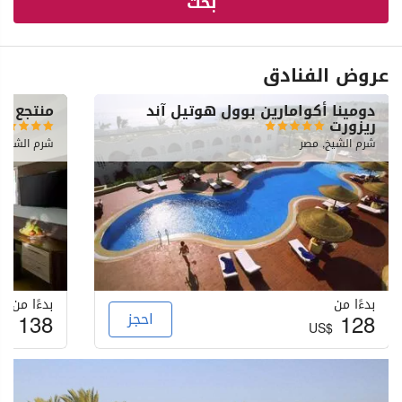
بحث
عروض الفنادق
دومينا أكوامارين بوول هوتيل آند
منتجع و 
ريزورت
شرم الشيخ, مصر
شرم الشيخ,
بدءًا من
بدءًا من
128
احجز
138
S$
US$